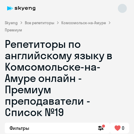
Skyeng
Все репетиторы
Комсомольск-на-Амуре
Премиум
Репетиторы по
английскому языку в
Комсомольске-на-
Амуре онлайн -
Skyeng Chat
online
Премиум
преподаватели -
Список №19
Фильтры
0