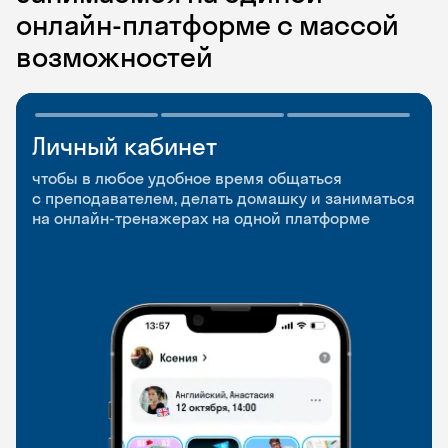
онлайн-платформе с массой
возможностей
Личный кабинет
Мобильное
Разговорные клубы
приложение
и Talks
чтобы в любое удобное время общаться
с преподавателем, делать домашку и заниматься
чтобы заниматься и изучать новые слова где
Групповые занятия для разговорной практики
на онлайн-тренажерах на одной платформе
и когда удобно
и индивидуальные встречи с преподавателями
со всего мира, чтобы общаться на английском
свободно