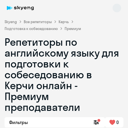
Skyeng
Все репетиторы
Керчь
Подготовка к собеседованию
Премиум
Репетиторы по
английскому языку для
подготовки к
собеседованию в
Skyeng Chat
online
Керчи онлайн -
Премиум
преподаватели
Фильтры
0