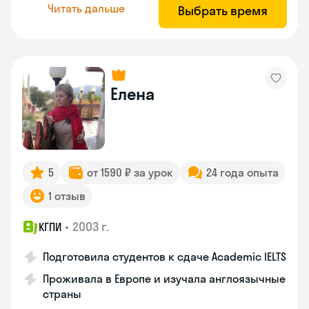
Читать дальше
Выбрать время
Елена
5
от 1590 ₽ за урок
24 года опыта
1 отзыв
•
2003 г.
КГПИ
Подготовила студентов к сдаче Academic IELTS
Проживала в Европе и изучала англоязычные
страны