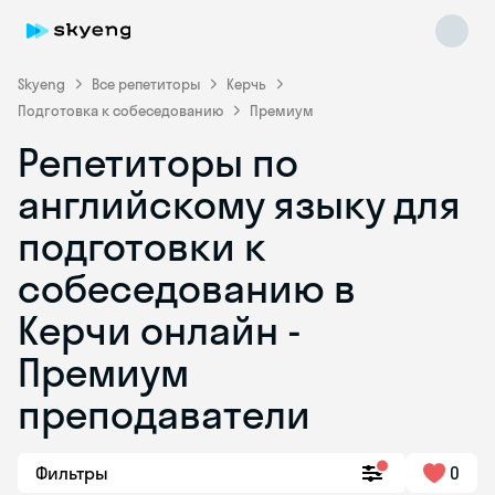
Skyeng
Все репетиторы
Керчь
Подготовка к собеседованию
Премиум
Репетиторы по
английскому языку для
подготовки к
собеседованию в
Skyeng Chat
online
Керчи онлайн -
Премиум
преподаватели
Фильтры
0