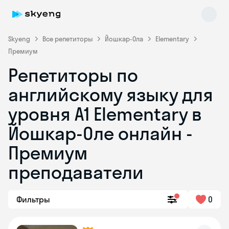
Skyeng
Все репетиторы
Йошкар-Ола
Elementary
Премиум
Репетиторы по
английскому языку для
уровня A1 Elementary в
Йошкар-Оле онлайн -
Skyeng Chat
online
Премиум
преподаватели
Фильтры
0