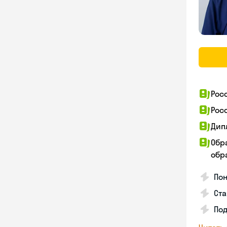
Рос
Рос
Дип
Обр
обра
Пон
Ста
Под