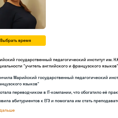
Выбрать время
ийский государственный педагогический институт им. Н.К.
циальности "учитель английского и французского языков
нчила Марийский государственный педагогический инсти
анцузского языков"
отала переводчиком в IT-компании, что обогатило её пр
овила абитуриентов к ЕГЭ и помогала им стать преподава
 дальше