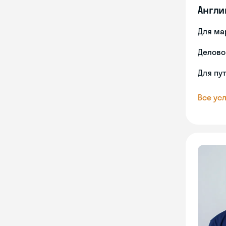
Англи
Для ма
Делово
Для пу
Все усл