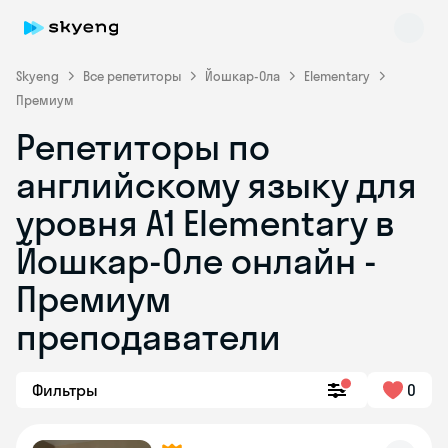
Skyeng
Все репетиторы
Йошкар-Ола
Elementary
Премиум
Репетиторы по
английскому языку для
уровня A1 Elementary в
Йошкар-Оле онлайн -
Skyeng Chat
online
Премиум
преподаватели
Фильтры
0