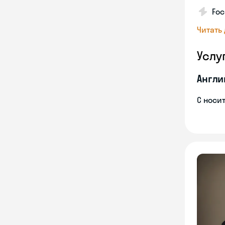
Foc
Читать
Услу
Англи
С носи