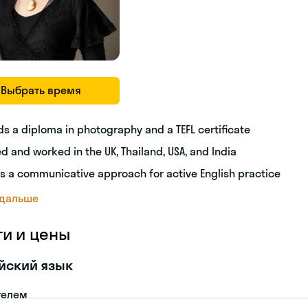
Выбрать время
ds a diploma in photography and a TEFL certificate
ed and worked in the UK, Thailand, USA, and India
s a communicative approach for active English practice
 дальше
ги и цены
йский язык
телем