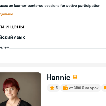
uses on learner-centered sessions for active participation
 дальше
ги и цены
йский язык
телем
Hannie
5
от 3190 ₽ за урок