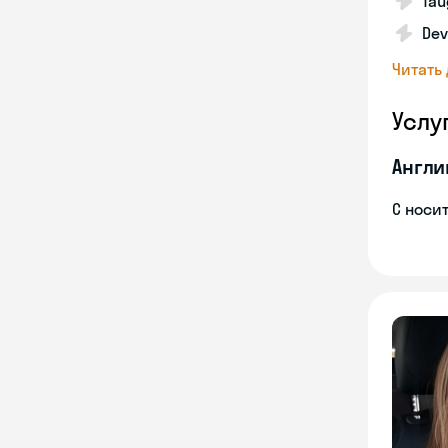
Tau
Dev
Читать
Услу
Англи
С носи