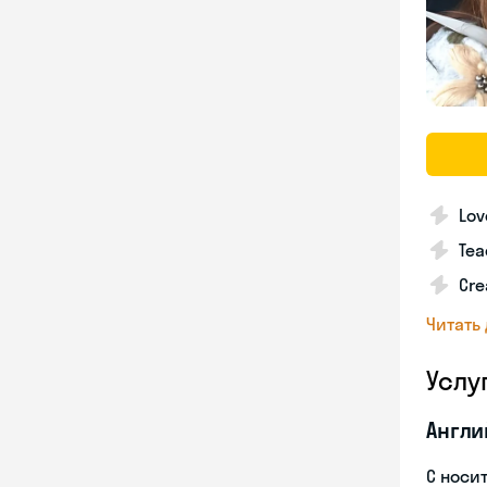
Lov
Tea
Cre
Читать
Услу
Англи
С носи