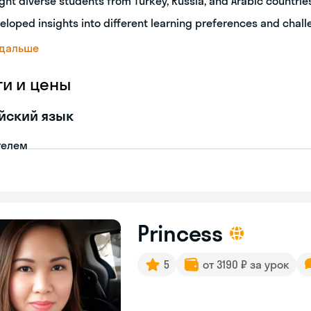
ght diverse students from Turkey, Russia, and Arabic countrie
eloped insights into different learning preferences and chal
 дальше
ги и цены
йский язык
телем
Princess
5
от 3190 ₽ за урок