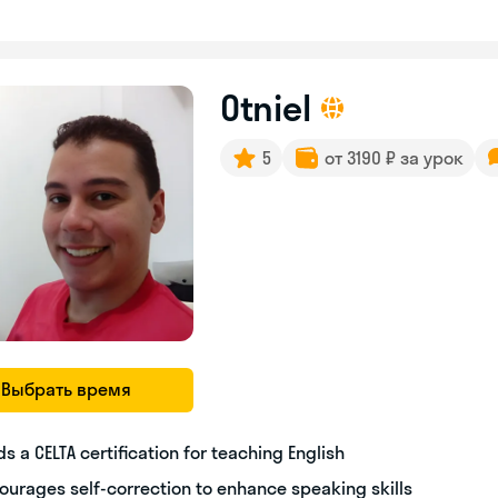
Otniel
5
от 3190 ₽ за урок
Выбрать время
ds a CELTA certification for teaching English
ourages self-correction to enhance speaking skills