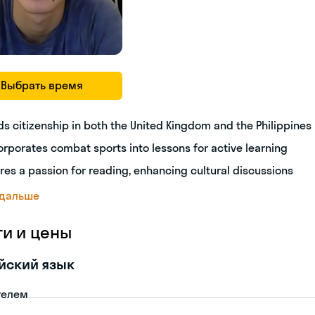
Выбрать время
ds citizenship in both the United Kingdom and the Philippines
orporates combat sports into lessons for active learning
res a passion for reading, enhancing cultural discussions
 дальше
ги и цены
йский язык
телем