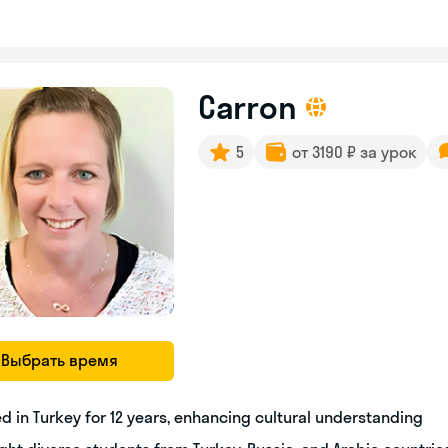
Carron
5
от 3190 ₽ за урок
Выбрать время
ed in Turkey for 12 years, enhancing cultural understanding