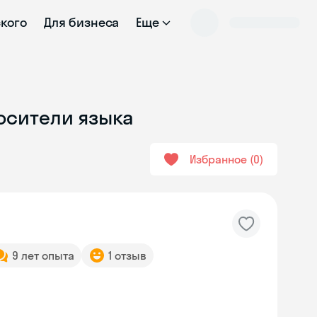
ского
Для бизнеса
Еще
осители языка
Избранное
0
9 лет опыта
1 отзыв