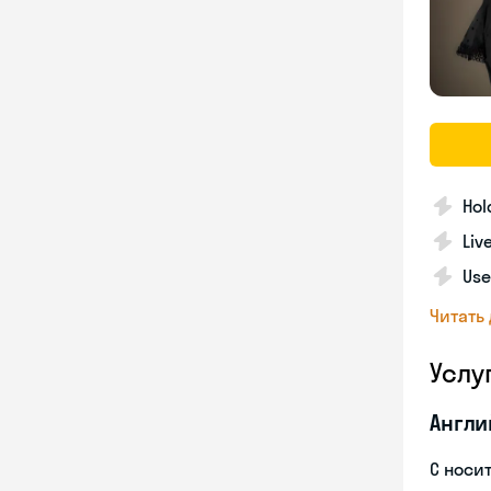
Hol
Liv
Use
Читать
Услу
Англи
С носи