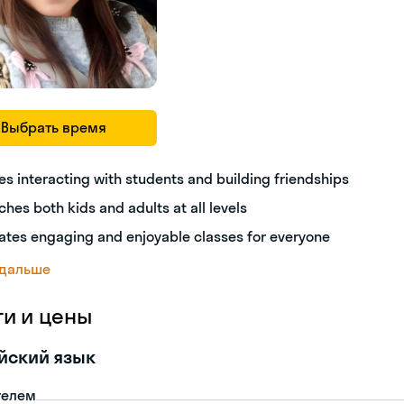
Выбрать время
es interacting with students and building friendships
ches both kids and adults at all levels
ates engaging and enjoyable classes for everyone
 дальше
ги и цены
йский язык
телем