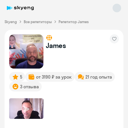
Skyeng
Все репетиторы
Репетитор James
James
Skyeng Chat
online
5
от 3190 ₽ за урок
21 год опыта
3 отзыва