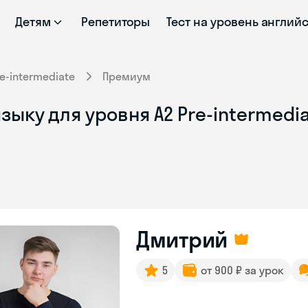
Детям
Репетиторы
Тест на уровень англий
re-intermediate
Премиум
ыку для уровня A2 Pre-intermedia
Дмитрий
5
от 900 ₽ за урок