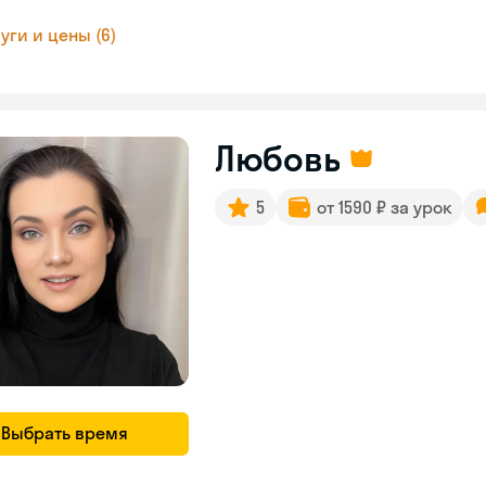
уги и цены (6)
Любовь
5
от 1590 ₽ за урок
Выбрать время