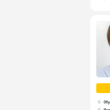
Об
Исп