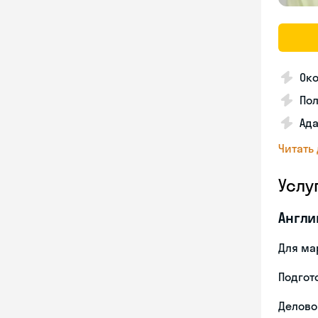
Око
По
Ада
Читать
Услу
Англи
Для ма
Подгото
Делово