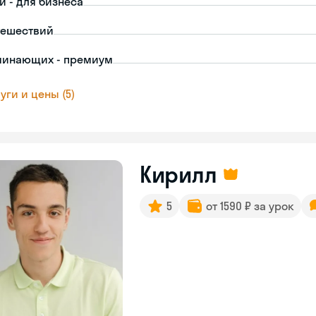
й - для бизнеса
тешествий
чинающих - премиум
уги и цены (5)
Кирилл
5
от 1590 ₽ за урок