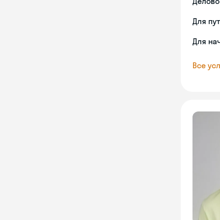
Делово
Для пу
Для на
Все усл