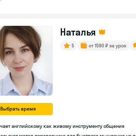
Наталья
5
от 1590 ₽ за урок
Выбрать время
учает английскому как живому инструменту общения
ользует метод переводчика для быстрого мышления на 