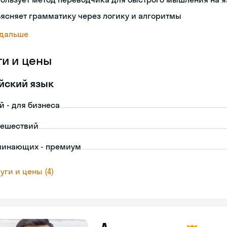
ясняет грамматику через логику и алгоритмы
 дальше
ги и цены
йский язык
й - для бизнеса
тешествий
чинающих - премиум
уги и цены (4)