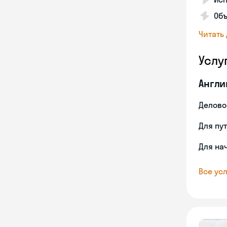
Объ
Читать
Услу
Англи
Делово
Для пу
Для на
Все усл