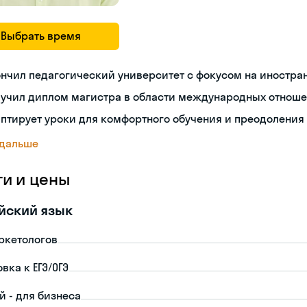
Выбрать время
нчил педагогический университет с фокусом на иностра
лучил диплом магистра в области международных отнош
птирует уроки для комфортного обучения и преодоления
 дальше
ги и цены
йский язык
ркетологов
вка к ЕГЭ/ОГЭ
й - для бизнеса