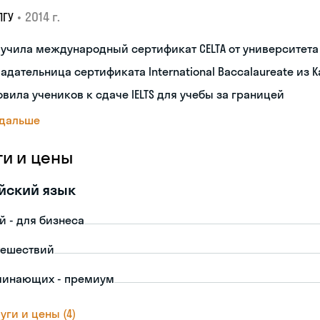
•
2014 г.
ПГУ
лучила международный сертификат CELTA от университет
адательница сертификата International Baccalaureate из 
овила учеников к сдаче IELTS для учебы за границей
 дальше
ги и цены
йский язык
й - для бизнеса
тешествий
чинающих - премиум
уги и цены (4)