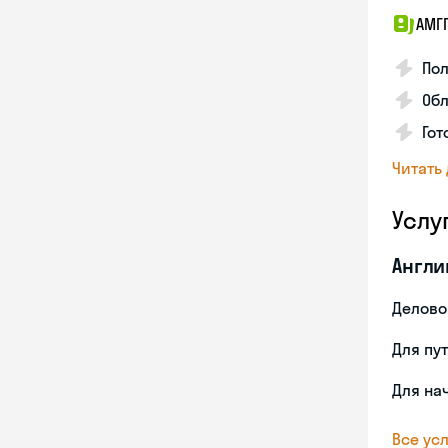
АМГ
По
Обл
Гот
Читать
Услу
Англи
Делово
Для пу
Для на
Все усл