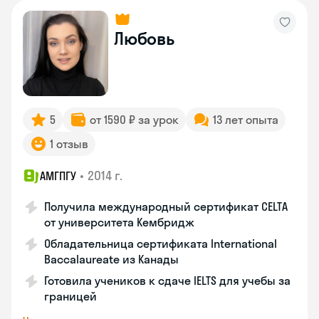
Любовь
5
от 1590 ₽ за урок
13 лет опыта
1 отзыв
•
2014 г.
АМГПГУ
Получила международный сертификат CELTA
от университета Кембридж
Обладательница сертификата International
Baccalaureate из Канады
Готовила учеников к сдаче IELTS для учебы за
границей