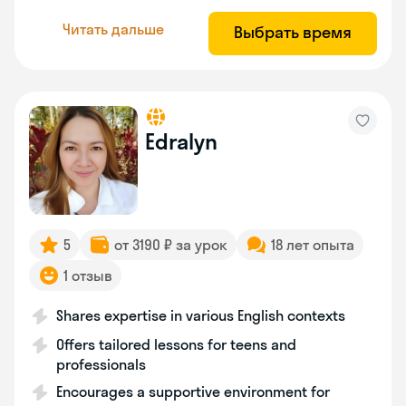
Читать дальше
Выбрать время
Edralyn
5
от 3190 ₽ за урок
18 лет опыта
1 отзыв
Shares expertise in various English contexts
Offers tailored lessons for teens and
professionals
Encourages a supportive environment for