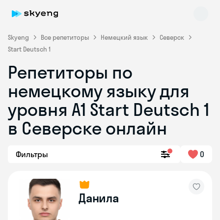
Skyeng
Все репетиторы
Немецкий язык
Северск
Start Deutsch 1
Репетиторы по
немецкому языку для
уровня A1 Start Deutsch 1
в Северске онлайн
Skyeng Chat
online
Фильтры
0
Данила