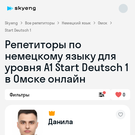
Skyeng
Все репетиторы
Немецкий язык
Омск
Start Deutsch 1
Репетиторы по
немецкому языку для
уровня A1 Start Deutsch 1
в Омске онлайн
Skyeng Chat
online
Фильтры
0
Данила