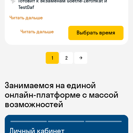
Готовит к экзаменам Goethe-Zertifikat и
TestDaf
Читать дальше
Читать дальше
Выбрать время
1
2
Занимаемся на единой
онлайн-платформе с массой
возможностей
Личный кабинет
Мобильное
Разговорные клубы