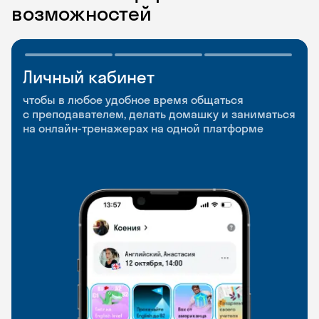
возможностей
Личный кабинет
Мобильное
Разговорные клубы
приложение
и Talks
чтобы в любое удобное время общаться
с преподавателем, делать домашку и заниматься
чтобы заниматься и изучать новые слова где
Групповые занятия для разговорной практики
на онлайн-тренажерах на одной платформе
и когда удобно
и индивидуальные встречи с преподавателями
со всего мира, чтобы общаться на английском
свободно