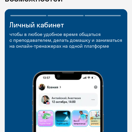
Личный кабинет
Мобильное
Разговорные клубы
приложение
и Talks
чтобы в любое удобное время общаться
с преподавателем, делать домашку и заниматься
чтобы заниматься и изучать новые слова где
Групповые занятия для разговорной практики
на онлайн-тренажерах на одной платформе
и когда удобно
и индивидуальные встречи с преподавателями
со всего мира, чтобы общаться на английском
свободно