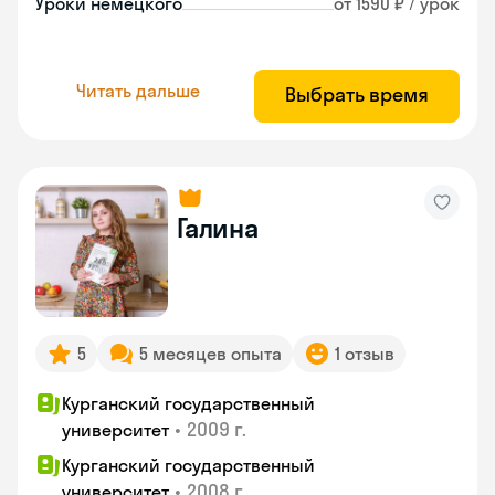
Уроки немецкого
от 1590 ₽ / урок
Читать дальше
Выбрать время
Галина
5
5 месяцев опыта
1 отзыв
Курганский государственный
•
2009 г.
университет
Курганский государственный
•
2008 г.
университет