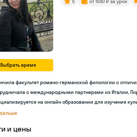
5
от 1590 ₽ за урок
Выбрать время
нчила факультет романо-германской филологии с отлич
рудничала с международными партнерами из Италии, Пор
циализируется на онлайн образовании для изучения кул
 дальше
ги и цены