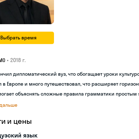
Выбрать время
•
2018 г.
МО
нчил дипломатический вуз, что обогащает уроки культуро
 в Европе и много путешествовал, что расширяет горизон
могает объяснять сложные правила грамматики простым 
 дальше
ги и цены
узский язык