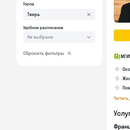
Город
Удобное расписание
Не выбрано
Сбросить фильтры
МГИ
Око
Жил
По
Читать
Услу
Франц