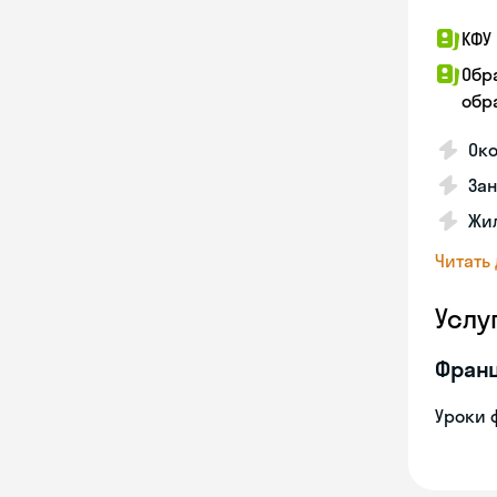
КФУ 
Обр
обра
Око
За
Жил
Читать
Услу
Франц
Уроки 