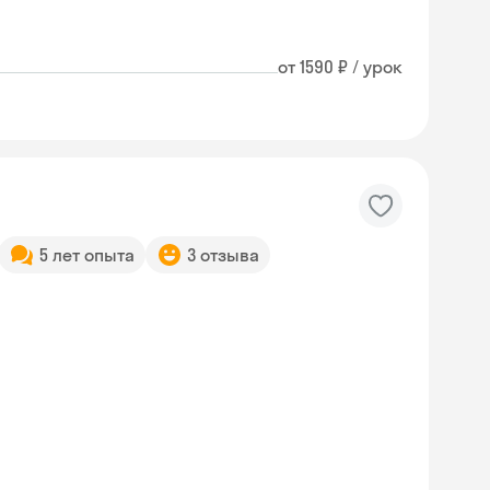
от 1590 ₽ / урок
5 лет опыта
3 отзыва
Skyeng Chat
online