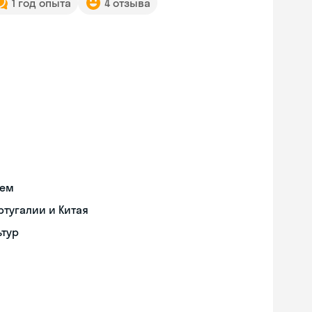
1 год опыта
4 отзыва
ием
тугалии и Китая
ьтур