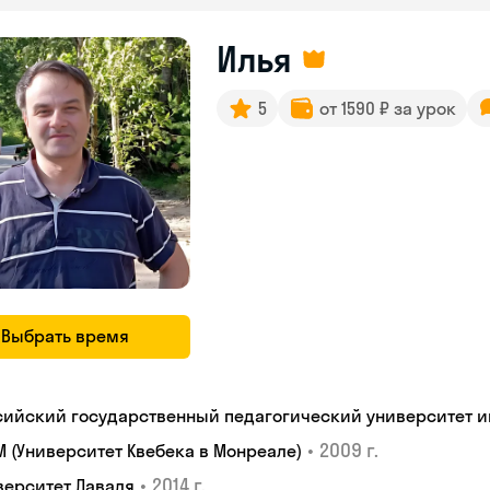
Илья
5
от 1590 ₽ за урок
Выбрать время
сийский государственный педагогический университет им.
•
2009 г.
M (Университет Квебека в Монреале)
•
2014 г.
верситет Лаваля