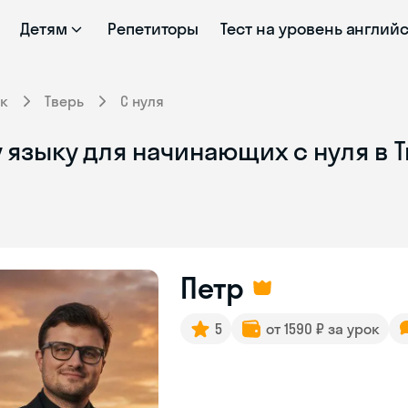
Детям
Репетиторы
Тест на уровень англий
к
Тверь
С нуля
 языку для начинающих с нуля в 
Петр
5
от 1590 ₽ за урок