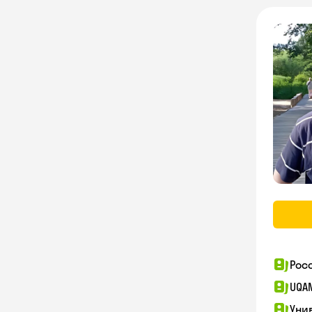
Рос
UQA
Уни