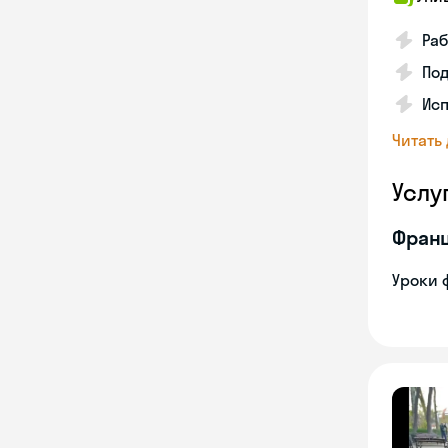
Раб
Под
Исп
Читать
Услу
Франц
Уроки 