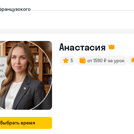
французского
Анастасия
5
от 1590 ₽ за урок
Выбрать время