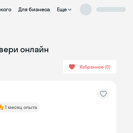
ского
Для бизнеса
Еще
Твери онлайн
Избранное
0
1 месяц опыта