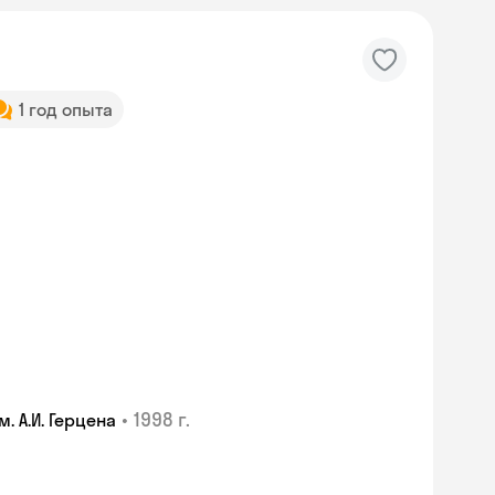
1 год опыта
•
1998 г.
 А.И. Герцена