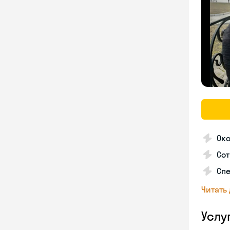
Око
Сот
Спе
Читать
Услу