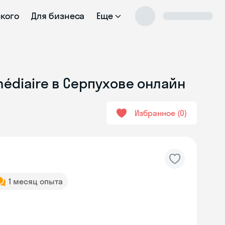
ского
Для бизнеса
Еще
médiaire в Серпухове онлайн
Избранное
0
1 месяц опыта