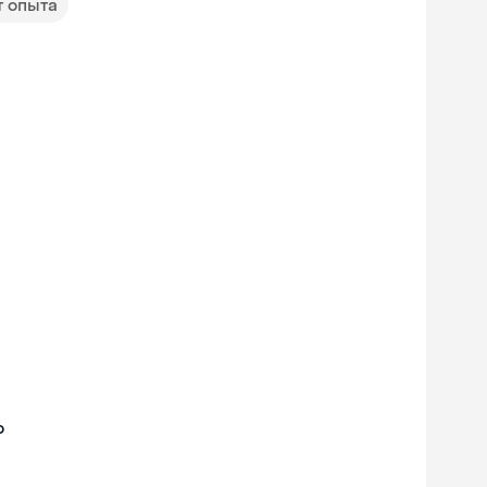
т опыта
о