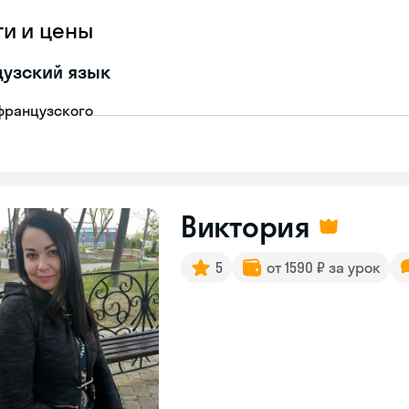
ги и цены
узский язык
французского
Виктория
5
от 1590 ₽ за урок