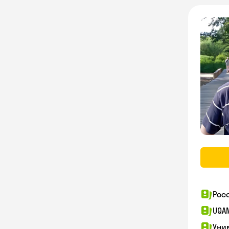
Рос
UQA
Уни