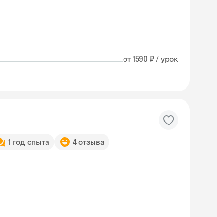
от 1590 ₽ / урок
1 год опыта
4 отзыва
Skyeng Chat
online