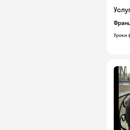
Услу
Франц
Уроки 