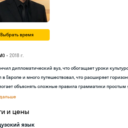
Выбрать время
•
2018 г.
МО
нчил дипломатический вуз, что обогащает уроки культуро
 в Европе и много путешествовал, что расширяет горизон
могает объяснять сложные правила грамматики простым 
 дальше
ги и цены
узский язык