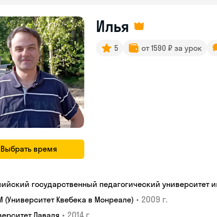
Илья
5
от 1590 ₽ за урок
Выбрать время
сийский государственный педагогический университет им.
•
2009 г.
M (Университет Квебека в Монреале)
•
2014 г.
верситет Лаваля