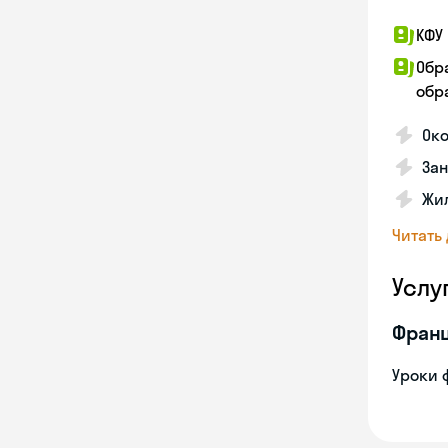
КФУ 
Обр
обра
Око
За
Жил
Читать
Услу
Франц
Уроки 