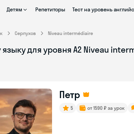
Детям
Репетиторы
Тест на уровень англий
к
Серпухов
Niveau intermédiaire
языку для уровня A2 Niveau inter
Петр
5
от 1590 ₽ за урок