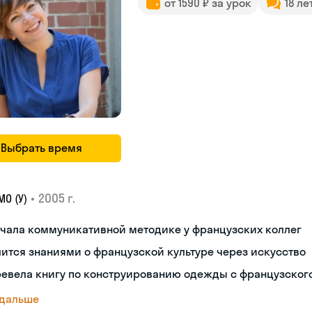
от 1590 ₽ за урок
18 ле
Выбрать время
•
2005 г.
О (У)
чала коммуникативной методике у французских коллег
ится знаниями о французской культуре через искусство
ревела книгу по конструированию одежды с французског
 дальше