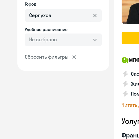
Город
Удобное расписание
Не выбрано
Сбросить фильтры
МГИ
Око
Жил
По
Читать
Услу
Франц