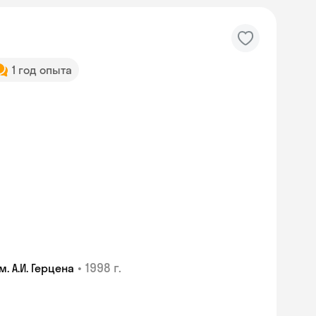
1 год опыта
•
1998 г.
 А.И. Герцена