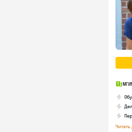
МГИМ
Обу
Дел
Пе
Читать