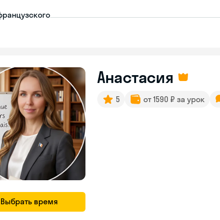
французского
Анастасия
5
от 1590 ₽ за урок
Выбрать время