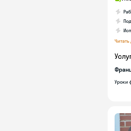
Раб
Под
Исп
Читать
Услу
Франц
Уроки 