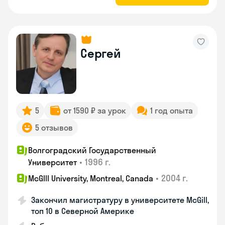
Сергей
5
от 1590 ₽ за урок
1 год опыта
5 отзывов
Волгоградский Государственный
•
1996 г.
Университет
•
2004 г.
McGIll University, Montreal, Canada
Закончил магистратуру в университете McGill,
топ 10 в Северной Америке