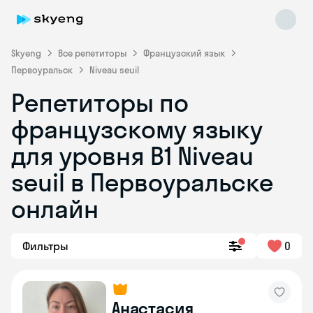
Skyeng
Все репетиторы
Французский язык
Первоуральск
Niveau seuil
Репетиторы по
французскому языку
для уровня B1 Niveau
seuil в Первоуральске
Skyeng Chat
online
онлайн
Фильтры
0
Анастасия