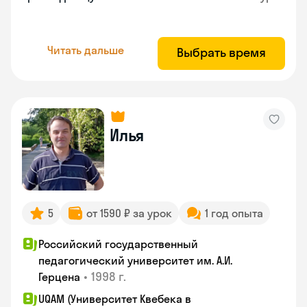
Читать дальше
Выбрать время
Илья
5
от 1590 ₽ за урок
1 год опыта
Российский государственный
педагогический университет им. А.И.
•
1998 г.
Герцена
UQAM (Университет Квебека в