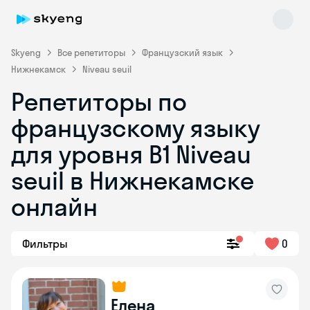
Skyeng
Все репетиторы
Французский язык
Нижнекамск
Niveau seuil
Репетиторы по
французскому языку
для уровня B1 Niveau
seuil в Нижнекамске
Skyeng Chat
online
онлайн
Фильтры
0
Елена