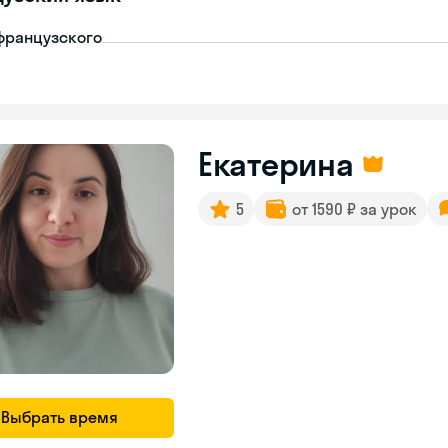
французского
Екатерина
5
от 1590 ₽ за урок
Выбрать время