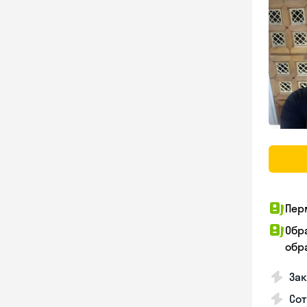
Пер
Обр
обра
За
Сот