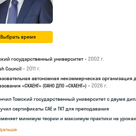
Выбрать время
•
2002 г.
ский государственный университет
•
2011 г.
ish Council
азовательная автономная некоммерческая организация 
•
2026 г.
зования «СКАЕНГ» (ОАНО ДПО «СКАЕНГ»)
ончил Томский государственный университет с двумя ди
учил сертификаты CAE и TKT для преподавания
именяет минимум теории и максимум практики на уроках
 дальше