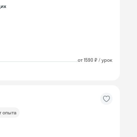
щих
от 1590 ₽ / урок
т опыта