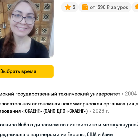
5
от 1590 ₽ за урок
Выбрать время
•
2004 
мский государственный технический университет
азовательная автономная некоммерческая организация 
•
2026 г.
зования «СКАЕНГ» (ОАНО ДПО «СКАЕНГ»)
кончила ИнЯз с дипломом по лингвистике и межкультурн
рудничала с партнерами из Европы, США и Азии