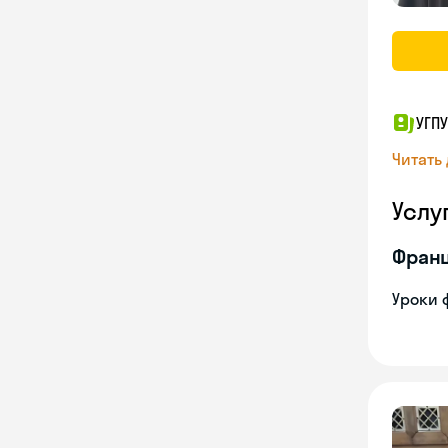
УГПУ
Читать
Услу
Франц
Уроки 