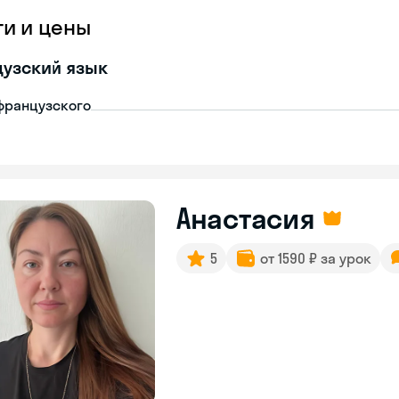
ги и цены
узский язык
французского
Анастасия
5
от 1590 ₽ за урок