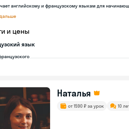
учает английскому и французскому языкам для начинаю
 дальше
ги и цены
узский язык
французского
Наталья
от 1590 ₽ за урок
10 ле