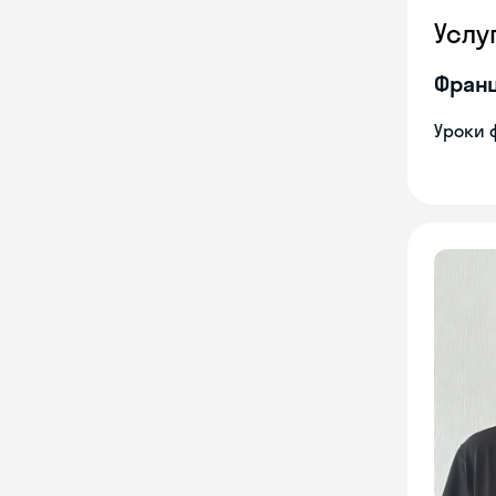
Услу
Франц
Уроки 