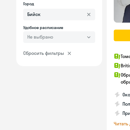
Город
Удобное расписание
Не выбрано
Сбросить фильтры
Том
Brit
Обр
обра
Ок
Пол
Пр
Читать