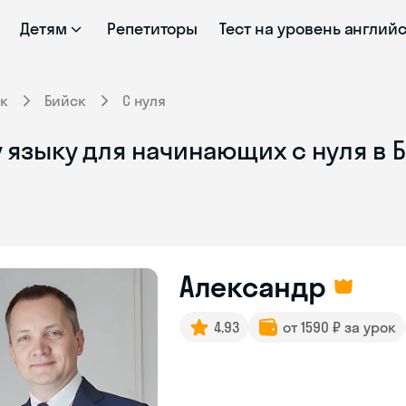
Детям
Репетиторы
Тест на уровень англий
к
Бийск
С нуля
 языку для начинающих с нуля в 
Александр
4.93
от 1590 ₽ за урок