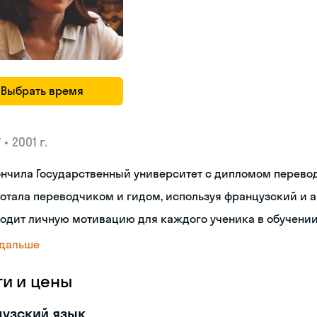
Выбрать время
•
2001 г.
У
нчила Государственный университет с дипломом перево
отала переводчиком и гидом, используя французский и 
одит личную мотивацию для каждого ученика в обучении
 дальше
ги и цены
узский язык