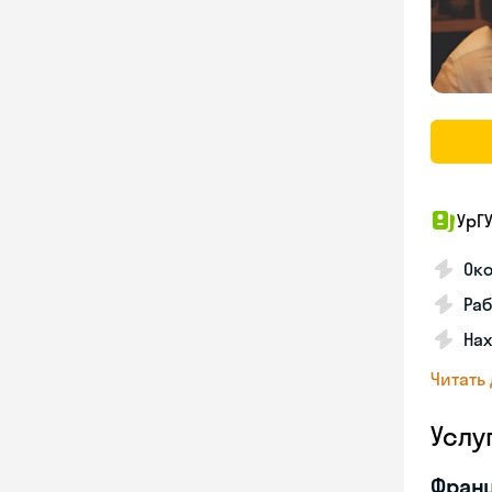
УрГ
Око
Раб
Нах
Читать
Услу
Франц