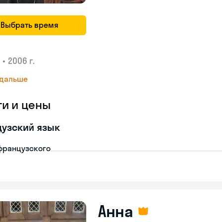
Выбрать время
•
2006 г.
 дальше
ги и цены
узский язык
французского
Анна