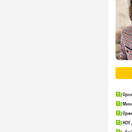
Орс
Мин
Оре
НОУ