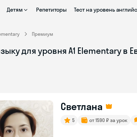
Детям
Репетиторы
Тест на уровень англий
ementary
Премиум
зыку для уровня A1 Elementary в 
Светлана
5
от 1590 ₽ за урок