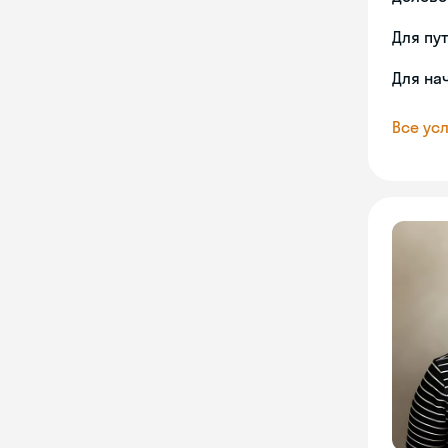
Для пу
Для на
Все усл