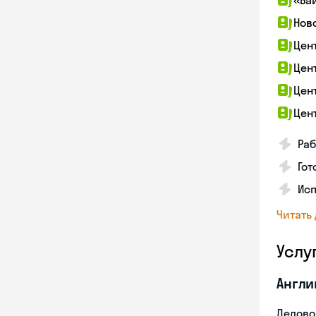
«Ба
Нов
Цен
Цен
Цен
Цен
Раб
Гот
Ис
Читать
Услу
Англи
Делово