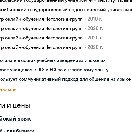
йкальский государственный университет» Институт пов
осибирский государственный педагогический университ
•
2019 г.
тр онлайн-обучения Нетология-групп
•
2020 г.
тр онлайн-обучения Нетология-групп
•
2020 г.
тр онлайн-обучения Нетология-групп
•
2020 г.
тр онлайн-обучения Нетология-групп
отала в высших учебных заведениях и школах
овит учащихся к ОГЭ и ЕГЭ по английскому языку
пользует коммуникативный подход для общения на языке
 дальше
ги и цены
йский язык
й - для бизнеса