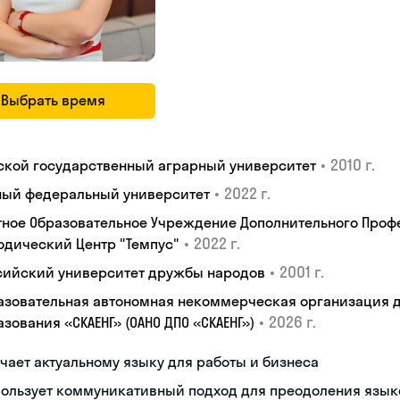
Выбрать время
•
2010 г.
ской государственный аграрный университет
•
2022 г.
ый федеральный университет
тное Образовательное Учреждение Дополнительного Проф
•
2022 г.
одический Центр "Темпус"
•
2001 г.
сийский университет дружбы народов
азовательная автономная некоммерческая организация 
•
2026 г.
зования «СКАЕНГ» (ОАНО ДПО «СКАЕНГ»)
чает актуальному языку для работы и бизнеса
пользует коммуникативный подход для преодоления язык