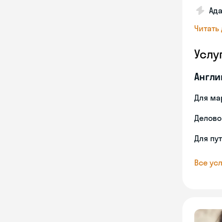
Ада
Читать
Услу
Англи
Для ма
Делово
Для пу
Все усл