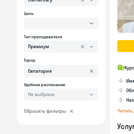
Цель
Тип преподавателя
Премиум
Город
Кур
Име
Удобное расписание
Об
Не выбрано
На
Читать
Сбросить фильтры
Услу