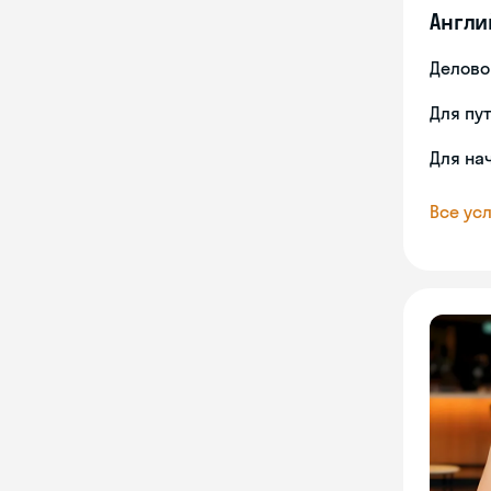
Англи
Делово
Для пу
Для на
Все усл