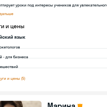
птирует уроки под интересы учеников для увлекательног
 дальше
ги и цены
йский язык
ркетологов
й - для бизнеса
тешествий
уги и цены (5)
Марина