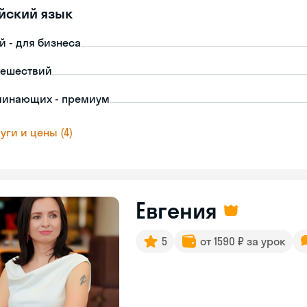
йский язык
й - для бизнеса
тешествий
чинающих - премиум
уги и цены (4)
Евгения
5
от 1590 ₽ за урок