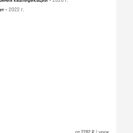
ышения квалификации
•
2022 г.
ет
от 2282 ₽ / урок