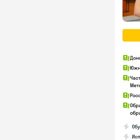
Дон
Южн
Час
Мет
Рос
Обр
обра
Обу
Ис