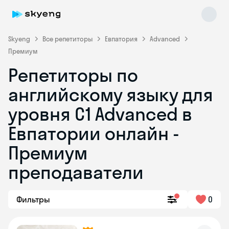
Skyeng
Все репетиторы
Евпатория
Advanced
Премиум
Репетиторы по
английскому языку для
уровня C1 Advanced в
Евпатории онлайн -
Skyeng Chat
online
Премиум
преподаватели
Фильтры
0