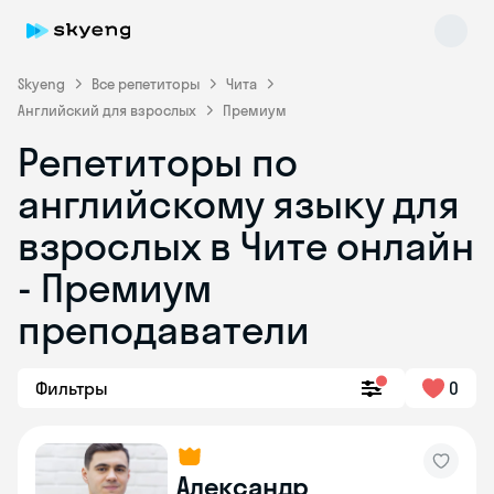
Skyeng
Все репетиторы
Чита
Английский для взрослых
Премиум
Репетиторы по
английскому языку для
взрослых в Чите онлайн
- Премиум
Skyeng Chat
online
преподаватели
Фильтры
0
Александр