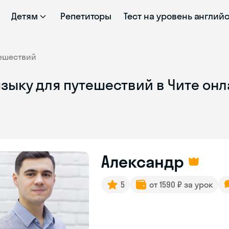
Детям
Репетиторы
Тест на уровень англий
тешествий
зыку для путешествий в Чите он
Александр
5
от 1590 ₽ за урок