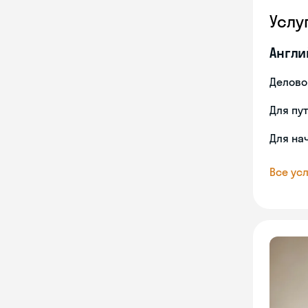
Услу
Англи
Делово
Для пу
Для на
Все усл