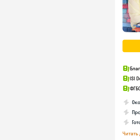
Бла
ISI 
ФГБ
Ок
Пр
Гот
Читать