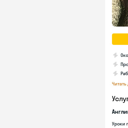
Око
Про
Раб
Читать
Услу
Англи
Уроки 