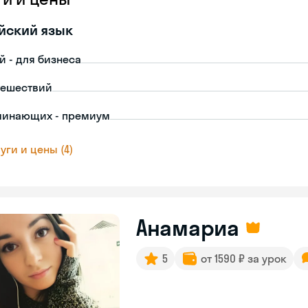
йский язык
й - для бизнеса
тешествий
чинающих - премиум
уги и цены (4)
Анамариа
5
от 1590 ₽ за урок