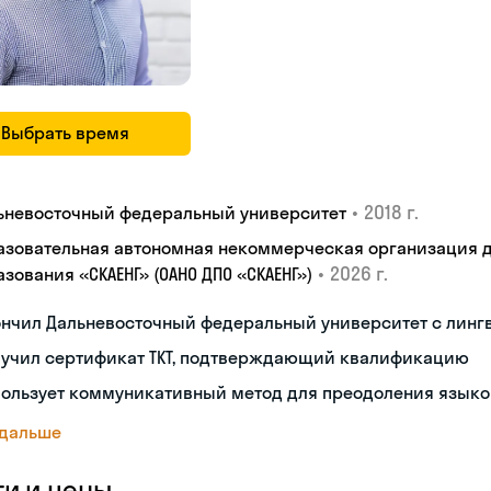
Выбрать время
•
2018 г.
ьневосточный федеральный университет
азовательная автономная некоммерческая организация 
•
2026 г.
зования «СКАЕНГ» (ОАНО ДПО «СКАЕНГ»)
ончил Дальневосточный федеральный университет с лин
лучил сертификат TKT, подтверждающий квалификацию
пользует коммуникативный метод для преодоления языко
 дальше
ги и цены