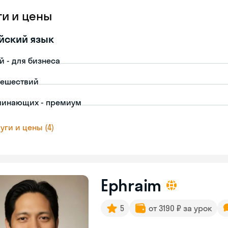
ги и цены
йский язык
й - для бизнеса
тешествий
чинающих - премиум
уги и цены (4)
Ephraim
5
от 3190 ₽ за урок