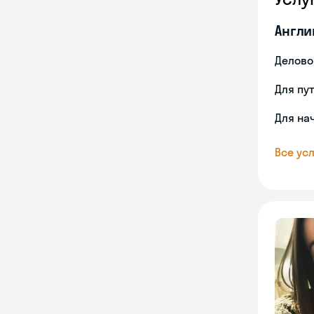
Англи
Делово
Для пу
Для на
Все усл