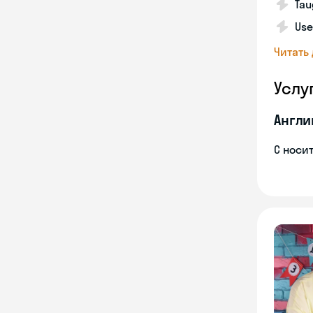
Tau
Use
Читать
Услу
Англи
С носи