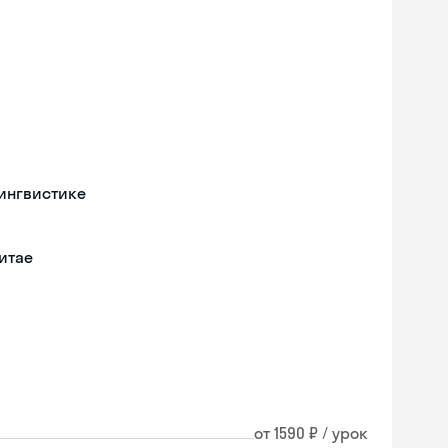
ингвистике
итае
от 1590 ₽ / урок