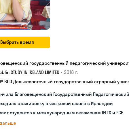
Выбрать время
говещенский государственный педагогический универси
•
2018 г.
Dublin STUDY IN IRELAND LIMITED
ОУ ВПО Дальневосточный государственный аграрный унив
ончила Благовещенский Государственный Педагогический
оходила стажировку в языковой школе в Ирландии
овит студентов к международным экзаменам IELTS и FCE
 дальше