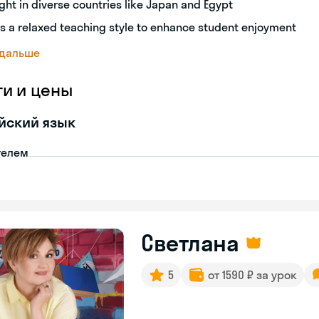
ght in diverse countries like Japan and Egypt
s a relaxed teaching style to enhance student enjoyment
 дальше
ги и цены
йский язык
телем
Светлана
5
от 1590 ₽ за урок