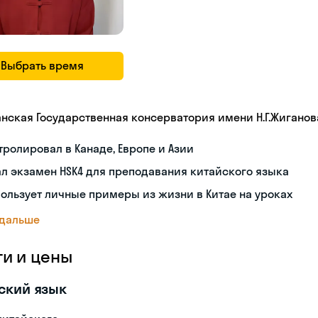
Выбрать время
анская Государственная консерватория имени Н.Г.Жиганов
тролировал в Канаде, Европе и Азии
л экзамен HSK4 для преподавания китайского языка
ользует личные примеры из жизни в Китае на уроках
 дальше
ги и цены
ский язык