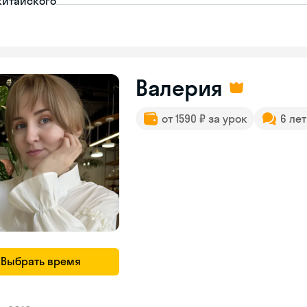
китайского
Валерия
от 1590 ₽ за урок
6 ле
Выбрать время