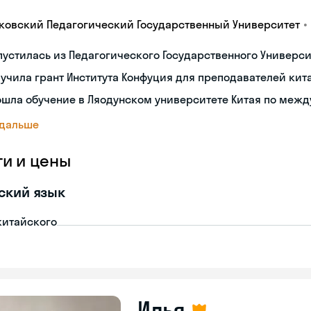
•
ковский Педагогический Государственный Университет
устилась из Педагогического Государственного Университ
учила грант Института Конфуция для преподавателей кит
ошла обучение в Ляодунском университете Китая по меж
 дальше
ги и цены
ский язык
китайского
Илья