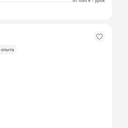
от 1590 ₽ / урок
т опыта
Skyeng Chat
online