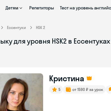
Детям
Репетиторы
Тест на уровень англий
Ессентуки
HSK 2
ыку для уровня HSK2 в Ессентуках
Кристина
5
от 1590 ₽ за урок