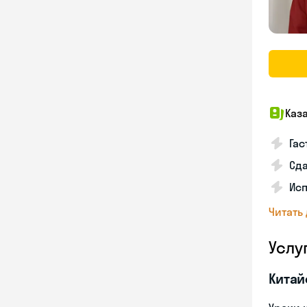
Каз
Гас
Сда
Исп
Читать
Услу
Китай