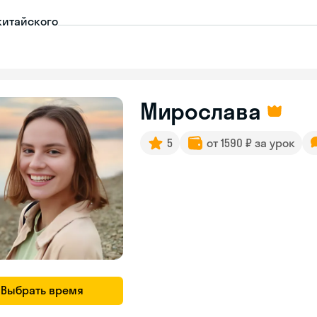
китайского
Мирослава
5
от 1590 ₽ за урок
Выбрать время