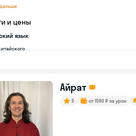
 дальше
ги и цены
ский язык
китайского
Айрат
5
от 1590 ₽ за урок