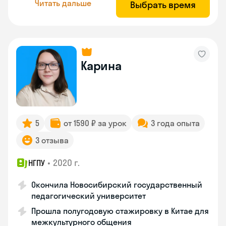
Читать дальше
Выбрать время
Карина
5
от 1590 ₽ за урок
3 года опыта
3 отзыва
•
2020 г.
НГПУ
Окончила Новосибирский государственный
педагогический университет
Прошла полугодовую стажировку в Китае для
межкультурного общения