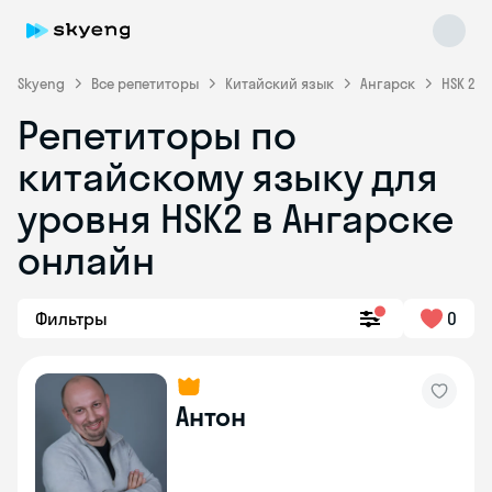
Skyeng
Все репетиторы
Китайский язык
Ангарск
HSK 2
Репетиторы по
китайскому языку для
уровня HSK2 в Ангарске
онлайн
Skyeng Chat
online
Фильтры
0
Антон