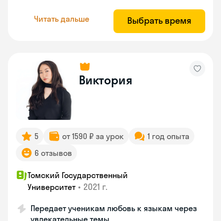
Читать дальше
Выбрать время
Виктория
5
от 1590 ₽ за урок
1 год опыта
6 отзывов
Томский Государственный
•
2021 г.
Университет
Передает ученикам любовь к языкам через
увлекательные темы