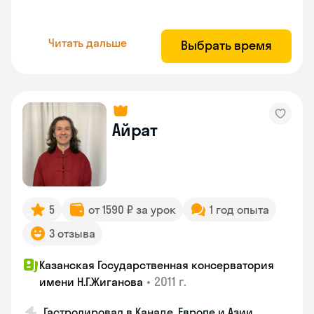
Читать дальше
Выбрать время
Айрат
5
от 1590 ₽ за урок
1 год опыта
3 отзыва
Казанская Государственная консерватория
•
2011 г.
имени Н.Г.Жиганова
Гастролировал в Канаде, Европе и Азии