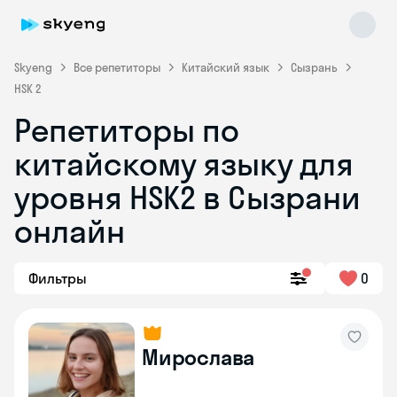
Skyeng
Все репетиторы
Китайский язык
Сызрань
HSK 2
Репетиторы по
китайскому языку для
уровня HSK2 в Сызрани
онлайн
Skyeng Chat
online
Фильтры
0
Мирослава