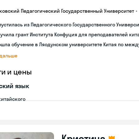
•
ковский Педагогический Государственный Университет
устилась из Педагогического Государственного Университ
учила грант Института Конфуция для преподавателей кит
ошла обучение в Ляодунском университете Китая по меж
 дальше
ги и цены
ский язык
китайского
Кристина