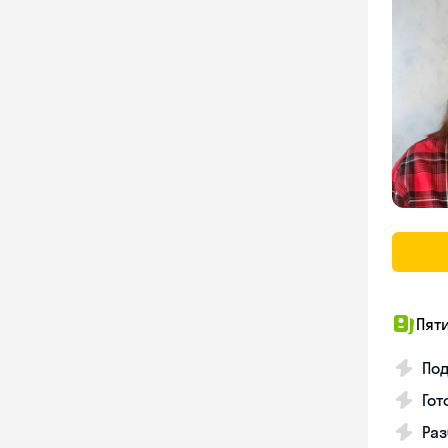
Пят
Под
Гот
Раз