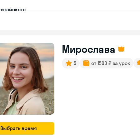
китайского
Мирослава
5
от 1590 ₽ за урок
Выбрать время