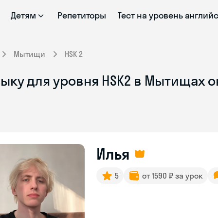
Детям
Репетиторы
Тест на уровень англий
Мытищи
HSK 2
зыку для уровня HSK2 в Мытищах 
Илья
5
от 1590 ₽ за урок