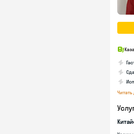
Каз
Гас
Сда
Исп
Читать
Услу
Китай