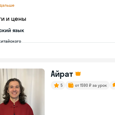
 дальше
ги и цены
ский язык
китайского
Айрат
5
от 1590 ₽ за урок