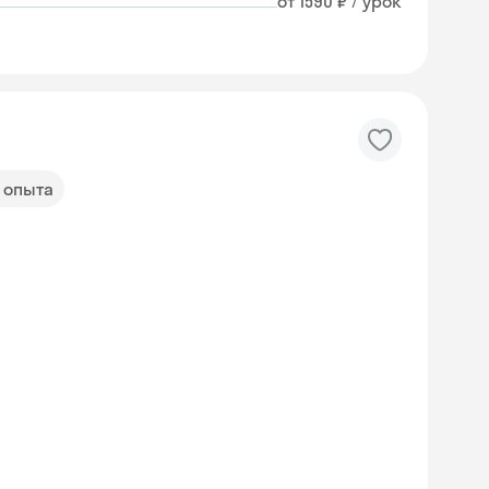
от 1590 ₽ / урок
т опыта
Skyeng Chat
online