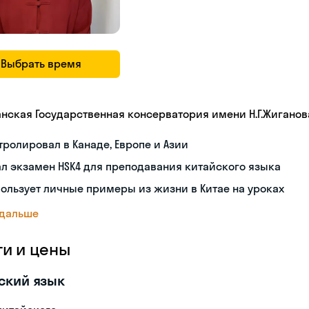
Выбрать время
анская Государственная консерватория имени Н.Г.Жиганов
тролировал в Канаде, Европе и Азии
л экзамен HSK4 для преподавания китайского языка
ользует личные примеры из жизни в Китае на уроках
 дальше
ги и цены
ский язык