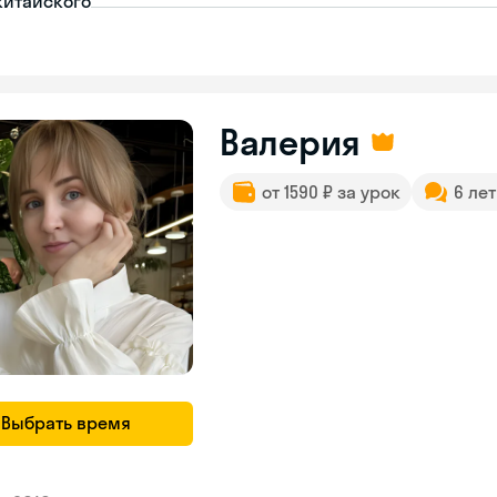
китайского
Валерия
от 1590 ₽ за урок
6 ле
Выбрать время