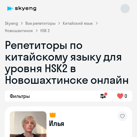
Skyeng
Все репетиторы
Китайский язык
Новошахтинск
HSK 2
Репетиторы по
китайскому языку для
уровня HSK2 в
Новошахтинске онлайн
Skyeng Chat
online
Фильтры
0
Илья