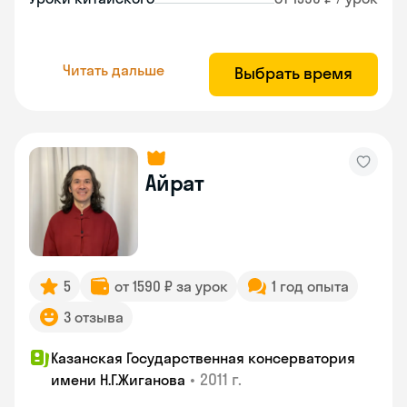
Читать дальше
Выбрать время
Айрат
5
от 1590 ₽ за урок
1 год опыта
3 отзыва
Казанская Государственная консерватория
•
2011 г.
имени Н.Г.Жиганова