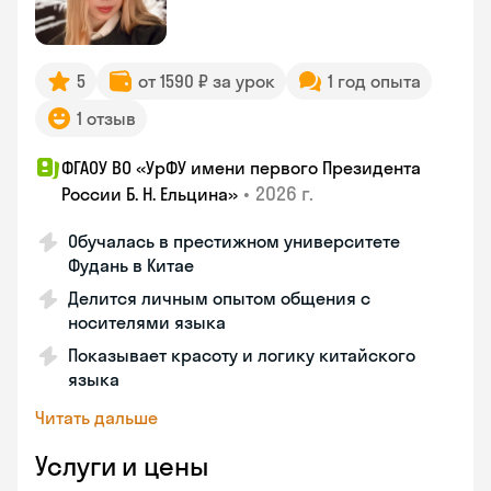
5
от 1590 ₽ за урок
1 год опыта
1 отзыв
ФГАОУ ВО «УрФУ имени первого Президента
•
2026 г.
России Б. Н. Ельцина»
Обучалась в престижном университете
Фудань в Китае
Делится личным опытом общения с
носителями языка
Показывает красоту и логику китайского
языка
Читать дальше
Услуги и цены