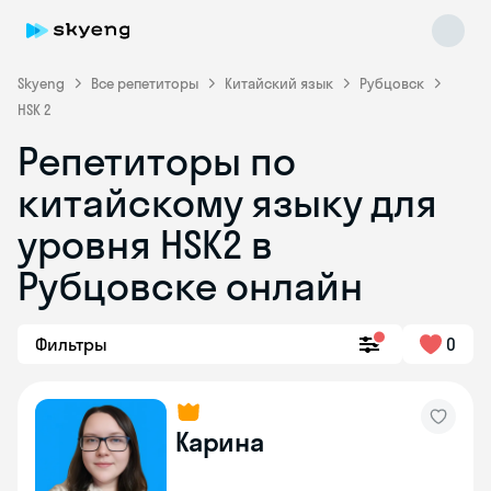
Skyeng
Все репетиторы
Китайский язык
Рубцовск
HSK 2
Репетиторы по
китайскому языку для
уровня HSK2 в
Рубцовске онлайн
Skyeng Chat
online
Фильтры
0
Карина