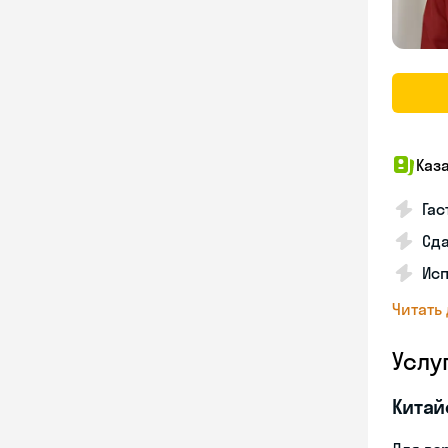
Каз
Гас
Сда
Исп
Читать
Услу
Китай