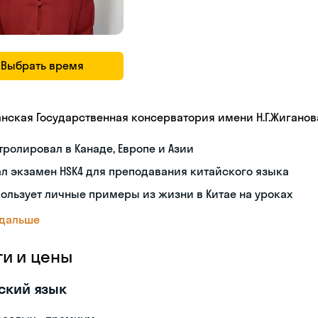
Выбрать время
анская Государственная консерватория имени Н.Г.Жиганов
тролировал в Канаде, Европе и Азии
л экзамен HSK4 для преподавания китайского языка
ользует личные примеры из жизни в Китае на уроках
 дальше
ги и цены
ский язык