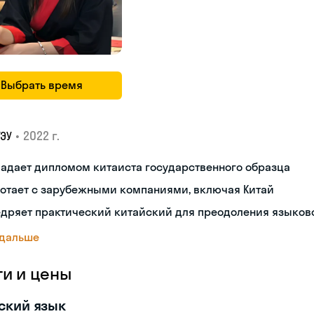
Выбрать время
•
2022 г.
ГЭУ
адает дипломом китаиста государственного образца
ботает с зарубежными компаниями, включая Китай
дряет практический китайский для преодоления языков
 дальше
ги и цены
ский язык