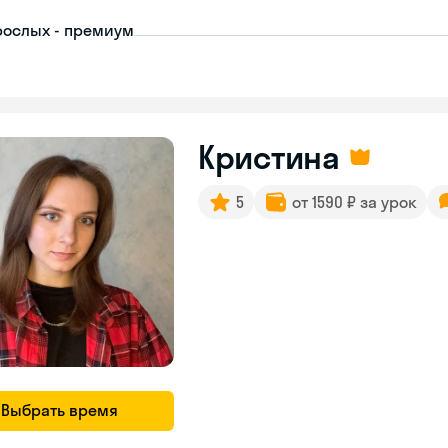
рослых - премиум
Кристина
5
от 1590 ₽ за урок
Выбрать время