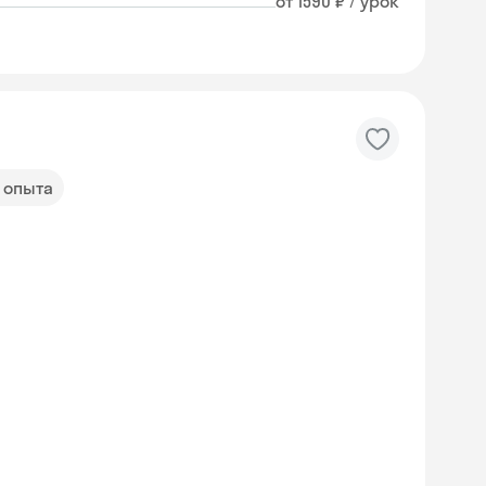
от 1590 ₽ / урок
т опыта
Skyeng Chat
online