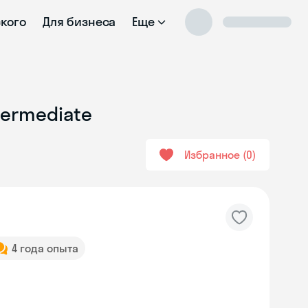
ского
Для бизнеса
Еще
termediate
Избранное
0
4 года опыта