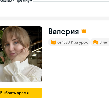
рослых - премиум
Валерия
от 1590 ₽ за урок
6 ле
Выбрать время