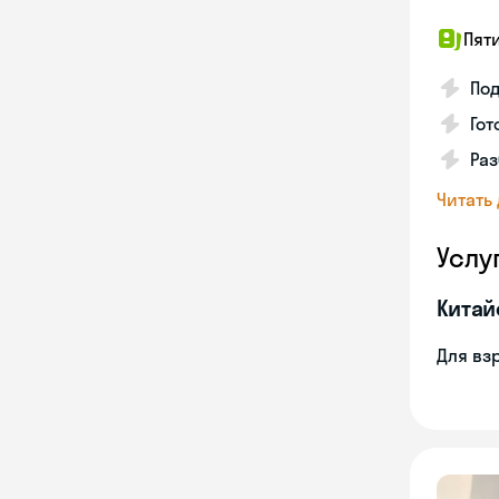
Пят
Под
Гот
Раз
Читать
Услу
Китай
Для вз