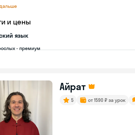
 дальше
ги и цены
ский язык
рослых - премиум
Айрат
5
от 1590 ₽ за урок