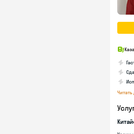
Каз
Гас
Сда
Исп
Читать
Услу
Китай