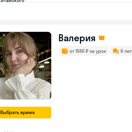
китайского
Валерия
от 1590 ₽ за урок
6 ле
Выбрать время