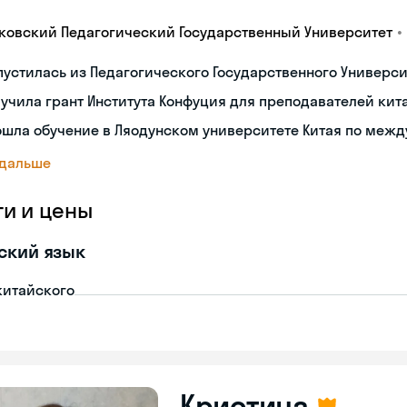
•
ковский Педагогический Государственный Университет
устилась из Педагогического Государственного Университ
учила грант Института Конфуция для преподавателей кит
ошла обучение в Ляодунском университете Китая по меж
 дальше
ги и цены
ский язык
китайского
Кристина