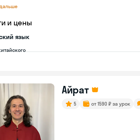
 дальше
ги и цены
ский язык
китайского
Айрат
5
от 1590 ₽ за урок