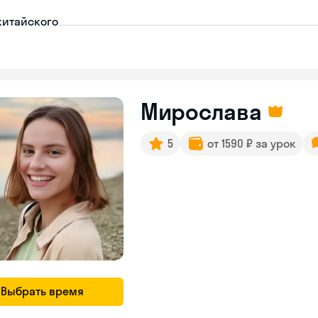
китайского
Мирослава
5
от 1590 ₽ за урок
Выбрать время