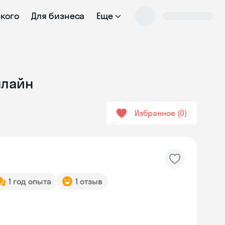
ского
Для бизнеса
Еще
нлайн
Избранное
0
1 год опыта
1 отзыв