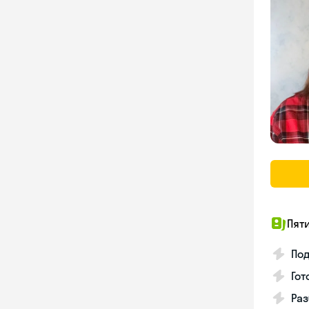
Пят
Под
Гот
Раз