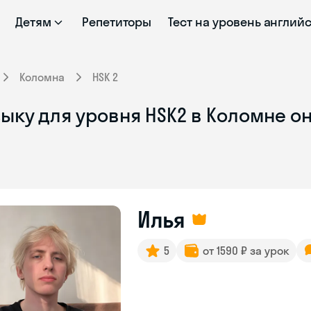
Детям
Репетиторы
Тест на уровень англий
Коломна
HSK 2
ыку для уровня HSK2 в Коломне о
Илья
5
от 1590 ₽ за урок