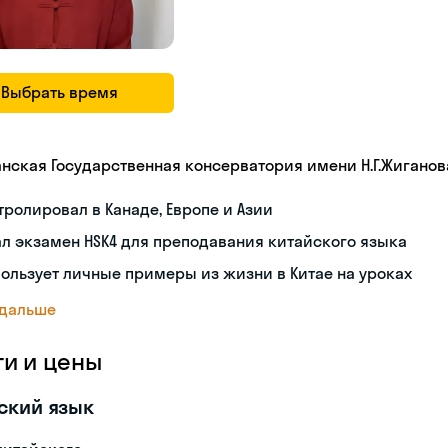
Выбрать время
анская Государственная консерватория имени Н.Г.Жиганов
тролировал в Канаде, Европе и Азии
л экзамен HSK4 для преподавания китайского языка
ользует личные примеры из жизни в Китае на уроках
 дальше
ги и цены
ский язык