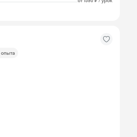
от 1590 ₽ / урок
т опыта
Skyeng Chat
online