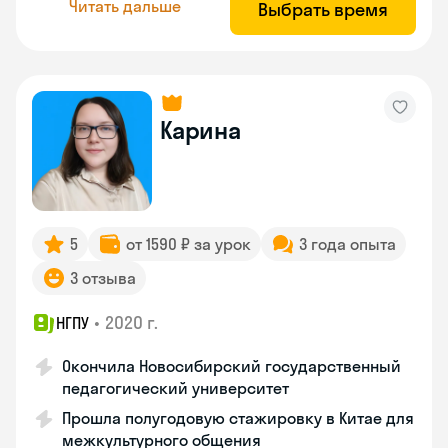
Читать дальше
Выбрать время
Карина
5
от 1590 ₽ за урок
3 года опыта
3 отзыва
•
2020 г.
НГПУ
Окончила Новосибирский государственный
педагогический университет
Прошла полугодовую стажировку в Китае для
межкультурного общения