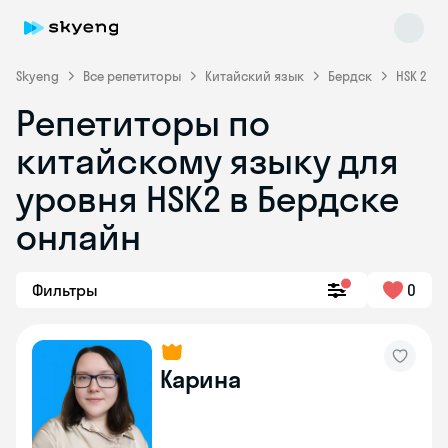
Skyeng
Все репетиторы
Китайский язык
Бердск
HSK 2
Репетиторы по
китайскому языку для
уровня HSK2 в Бердске
онлайн
Skyeng Chat
online
Фильтры
0
Карина