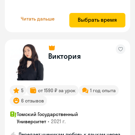
Читать дальше
Выбрать время
Виктория
5
от 1590 ₽ за урок
1 год опыта
6 отзывов
Томский Государственный
•
2021 г.
Университет
Передает ученикам любовь к языкам через