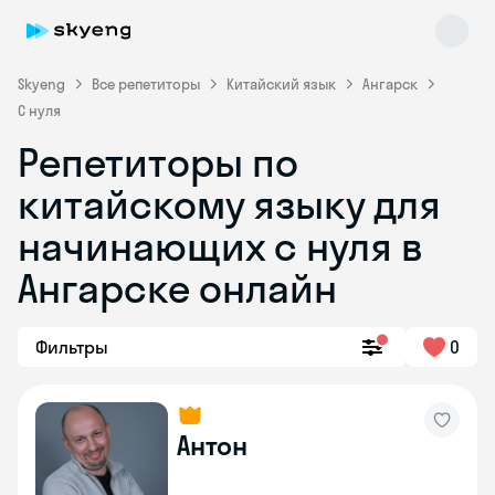
Skyeng
Все репетиторы
Китайский язык
Ангарск
С нуля
Репетиторы по
китайскому языку для
начинающих с нуля в
Ангарске онлайн
Skyeng Chat
online
Фильтры
0
Антон