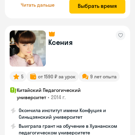
Читать дальше
Выбрать время
Ксения
5
от 1590 ₽ за урок
9 лет опыта
Китайский Педагогический
•
2014 г.
университет
Окончила институт имени Конфуция и
Синьцзянский университет
Выиграла грант на обучение в Хуананском
педагогическом университете