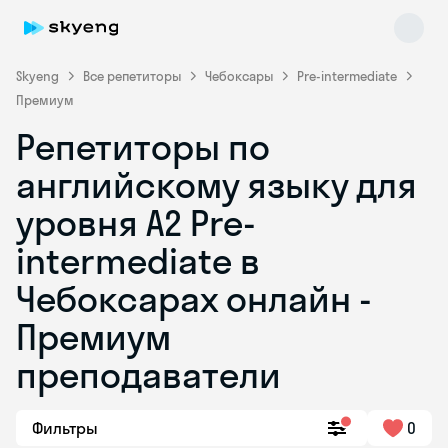
Skyeng
Все репетиторы
Чебоксары
Pre-intermediate
Премиум
Репетиторы по
английскому языку для
уровня A2 Pre-
intermediate в
Skyeng Chat
online
Чебоксарах онлайн -
Премиум
преподаватели
Фильтры
0