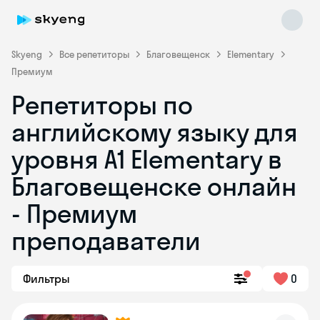
Skyeng
Все репетиторы
Благовещенск
Elementary
Премиум
Репетиторы по
английскому языку для
уровня A1 Elementary в
Благовещенске онлайн
Skyeng Chat
online
- Премиум
преподаватели
Фильтры
0