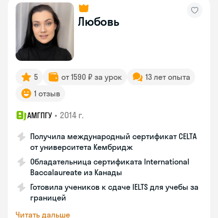
Любовь
5
от 1590 ₽ за урок
13 лет опыта
1 отзыв
•
2014 г.
АМГПГУ
Получила международный сертификат CELTA
от университета Кембридж
Обладательница сертификата International
Baccalaureate из Канады
Готовила учеников к сдаче IELTS для учебы за
границей
Читать дальше