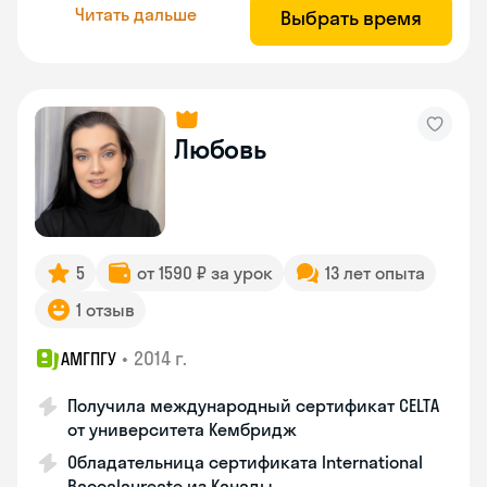
Читать дальше
Выбрать время
Любовь
5
от 1590 ₽ за урок
13 лет опыта
1 отзыв
•
2014 г.
АМГПГУ
Получила международный сертификат CELTA
от университета Кембридж
Обладательница сертификата International
Baccalaureate из Канады