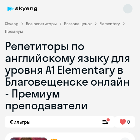
Skyeng
Все репетиторы
Благовещенск
Elementary
Премиум
Репетиторы по
английскому языку для
уровня A1 Elementary в
Благовещенске онлайн
Skyeng Chat
online
- Премиум
преподаватели
Фильтры
0