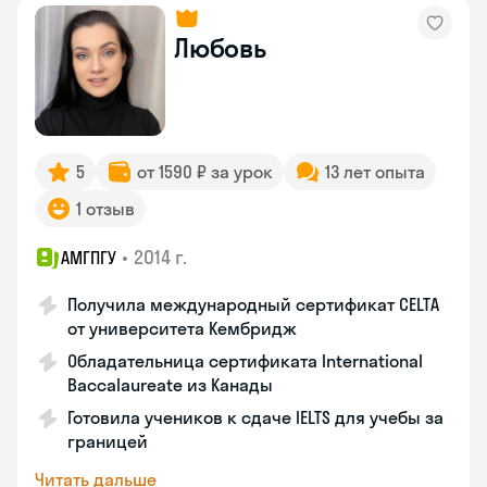
Любовь
5
от 1590 ₽ за урок
13 лет опыта
1 отзыв
•
2014 г.
АМГПГУ
Получила международный сертификат CELTA
от университета Кембридж
Обладательница сертификата International
Baccalaureate из Канады
Готовила учеников к сдаче IELTS для учебы за
границей
Читать дальше