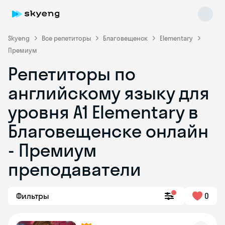
Skyeng
Все репетиторы
Благовещенск
Elementary
Премиум
Репетиторы по
английскому языку для
уровня A1 Elementary в
Благовещенске онлайн
Skyeng Chat
online
- Премиум
преподаватели
Фильтры
0