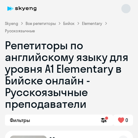
Skyeng
Все репетиторы
Бийск
Elementary
Русскоязычные
Репетиторы по
английскому языку для
уровня A1 Elementary в
Бийске онлайн -
Skyeng Chat
online
Русскоязычные
преподаватели
Фильтры
0