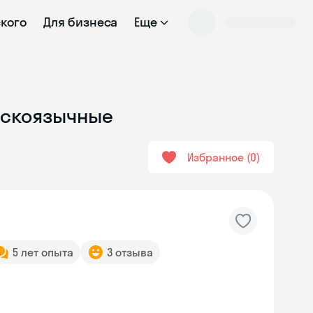
ского
Для бизнеса
Еще
усскоязычные
Избранное
0
5 лет опыта
3 отзыва