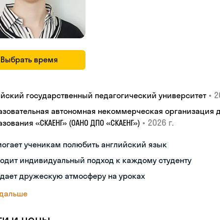
Выбрать время
•
2
айский государственный педагогический университет
азовательная автономная некоммерческая организация 
•
2026 г.
зования «СКАЕНГ» (ОАНО ДПО «СКАЕНГ»)
могает ученикам полюбить английский язык
одит индивидуальный подход к каждому студенту
здает дружескую атмосферу на уроках
 дальше
ги и цены