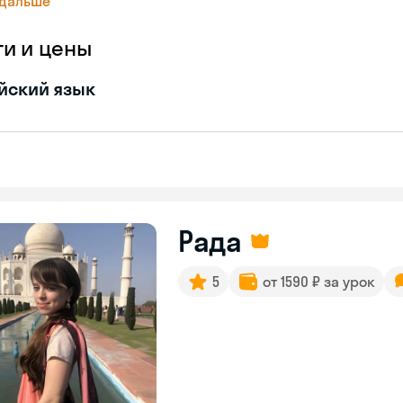
 дальше
ги и цены
йский язык
Рада
5
от 1590 ₽ за урок