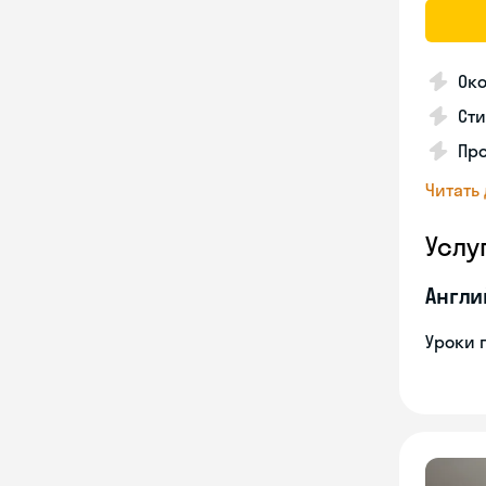
Око
Ст
Про
Читать
Услу
Англи
Уроки 