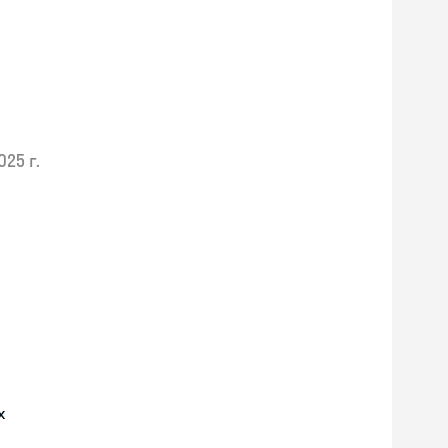
025 г.
х