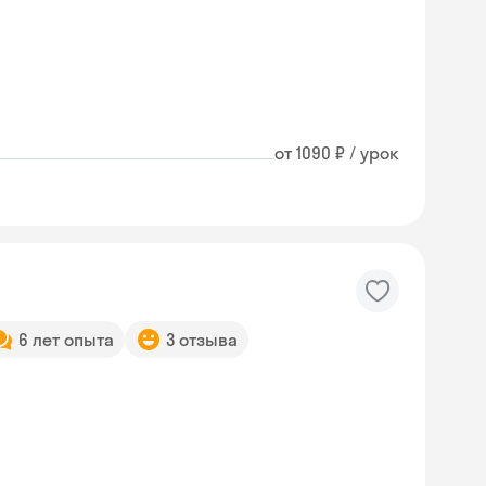
от 1090 ₽ / урок
6 лет опыта
3 отзыва
Skyeng Chat
online