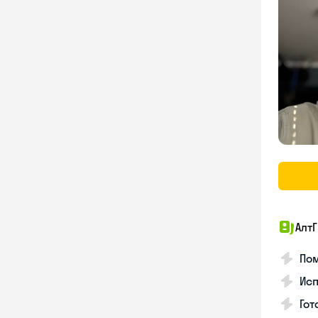
Алт
Пом
Ис
Гот