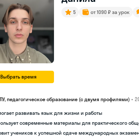
5
от 1090 ₽ за урок
Выбрать время
•
2
ГПУ, педагогическое образование (с двумя профилями)
огает развивать язык для жизни и работы
пользует современные материалы для практического общ
овит учеников к успешной сдаче международных экзаме