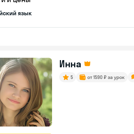
йский язык
Инна
5
от 1590 ₽ за урок