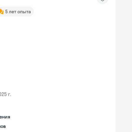
5 лет опыта
025 г.
ения
нов