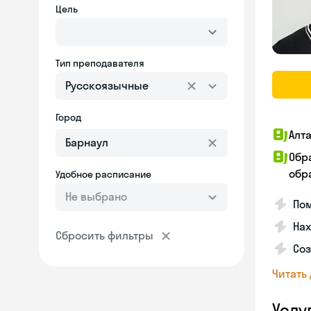
Цель
Тип преподавателя
Русскоязычные
Город
Алт
Обр
обра
Удобное расписание
Не выбрано
По
Нах
Сбросить фильтры
Со
Читать
Услу