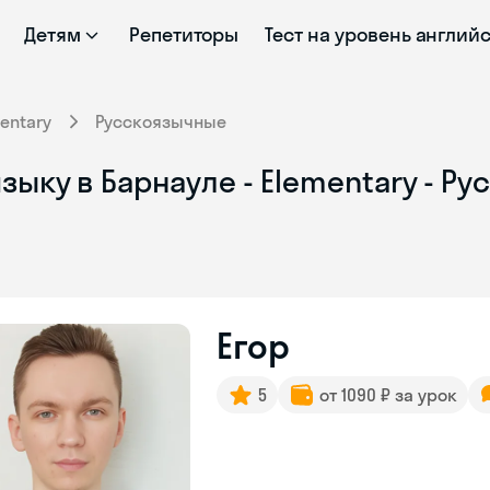
Детям
Репетиторы
Тест на уровень англий
entary
Русскоязычные
зыку в Барнауле - Elementary - Р
Егор
5
от 1090 ₽ за урок