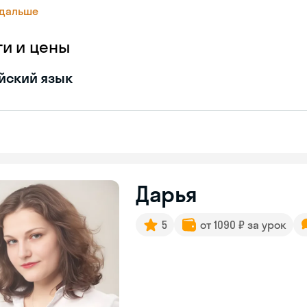
 дальше
ги и цены
йский язык
Дарья
5
от 1090 ₽ за урок