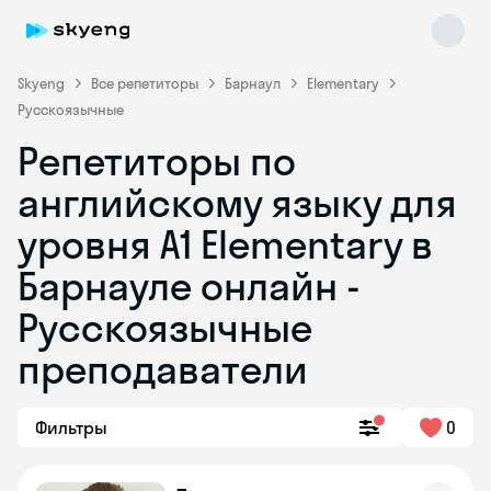
Skyeng
Все репетиторы
Барнаул
Elementary
Русскоязычные
Репетиторы по
английскому языку для
уровня A1 Elementary в
Барнауле онлайн -
Skyeng Chat
online
Русскоязычные
преподаватели
Фильтры
0