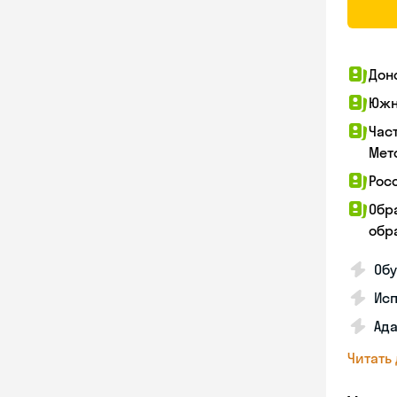
Дон
Южн
Час
Мет
Рос
Обр
обра
Обу
Ис
Ада
Читать