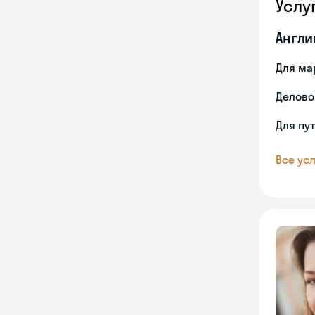
Услу
Англи
Для ма
Делово
Для пу
Все усл