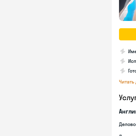
Име
Ис
Гот
Читать
Услу
Англи
Делово