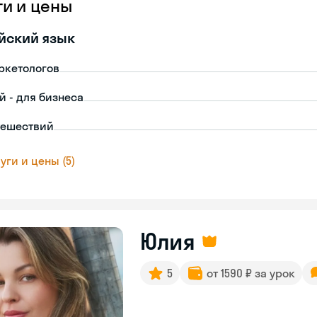
ги и цены
йский язык
ркетологов
й - для бизнеса
тешествий
уги и цены (5)
Юлия
5
от 1590 ₽ за урок