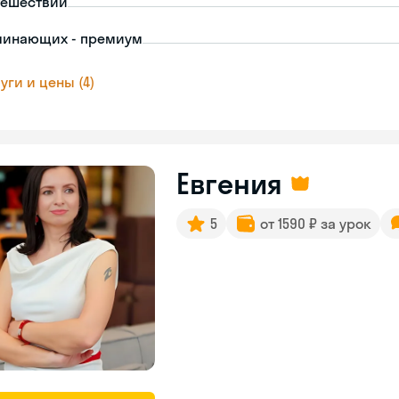
тешествий
чинающих - премиум
уги и цены (4)
Евгения
5
от 1590 ₽ за урок