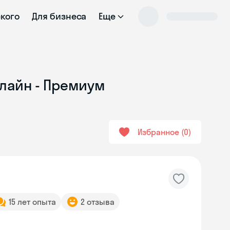
ского
Для бизнеса
Еще
нлайн - Премиум
Избранное
0
15 лет опыта
2 отзыва