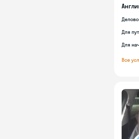
Англи
Делово
Для пу
Для на
Все усл