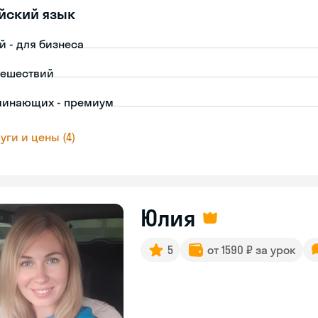
йский язык
й - для бизнеса
тешествий
чинающих - премиум
уги и цены (4)
Юлия
5
от 1590 ₽ за урок