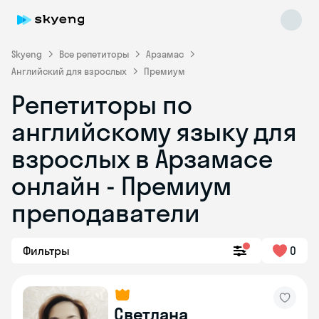
Skyeng
Все репетиторы
Арзамас
Английский для взрослых
Премиум
Репетиторы по
английскому языку для
взрослых в Арзамасе
онлайн - Премиум
Skyeng Chat
online
преподаватели
Фильтры
0
Светлана