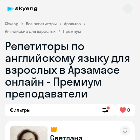
Skyeng
Все репетиторы
Арзамас
Английский для взрослых
Премиум
Репетиторы по
английскому языку для
взрослых в Арзамасе
онлайн - Премиум
Skyeng Chat
online
преподаватели
Фильтры
0
Светлана