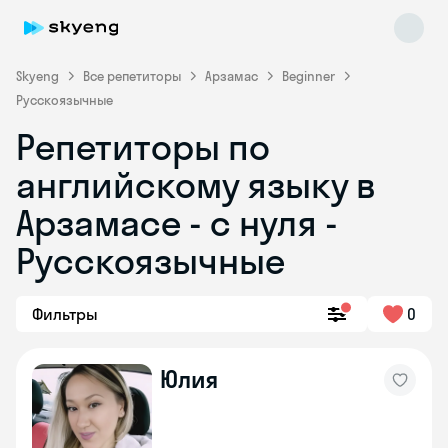
Skyeng
Все репетиторы
Арзамас
Beginner
Русскоязычные
Репетиторы по
английскому языку в
Арзамасе - с нуля -
Русскоязычные
Skyeng Chat
online
Фильтры
0
Юлия