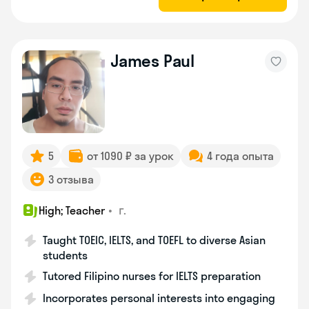
James Paul
5
от 1090 ₽ за урок
4 года опыта
3 отзыва
•
г.
High; Teacher
Taught TOEIC, IELTS, and TOEFL to diverse Asian
students
Tutored Filipino nurses for IELTS preparation
Incorporates personal interests into engaging