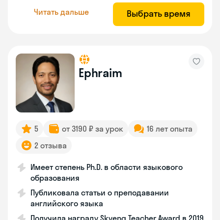
Читать дальше
Выбрать время
Ephraim
5
от 3190 ₽ за урок
16 лет опыта
2 отзыва
Имеет степень Ph.D. в области языкового
образования
Публиковала статьи о преподавании
английского языка
Получила награду Skyeng Teacher Award в 2019