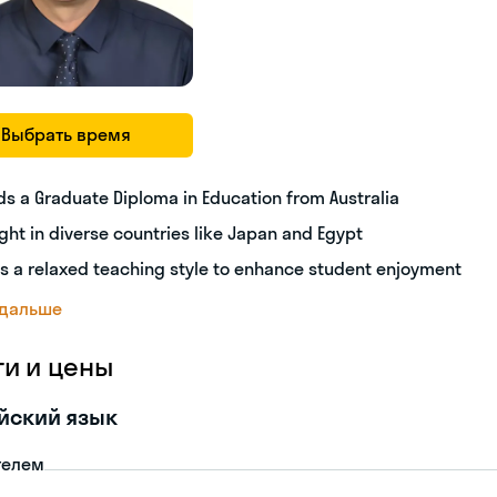
Выбрать время
ds a Graduate Diploma in Education from Australia
ght in diverse countries like Japan and Egypt
s a relaxed teaching style to enhance student enjoyment
 дальше
ги и цены
йский язык
телем