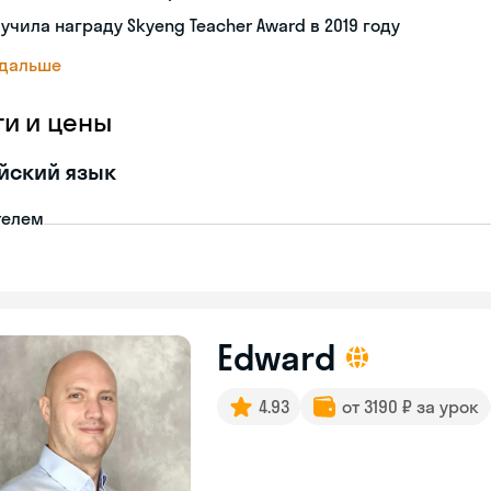
учила награду Skyeng Teacher Award в 2019 году
 дальше
ги и цены
йский язык
телем
Edward
4.93
от 3190 ₽ за урок