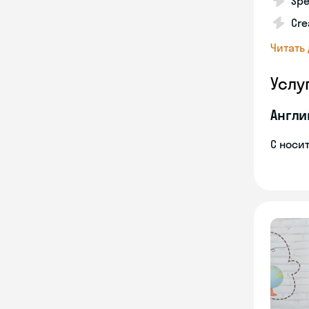
Spe
Cre
Читать
Услу
Англи
С носи