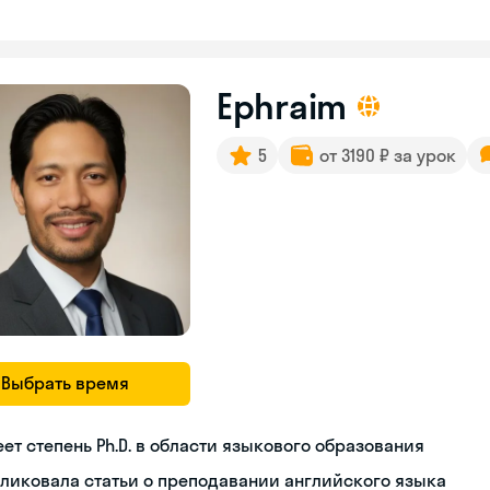
Ephraim
5
от 3190 ₽ за урок
Выбрать время
ет степень Ph.D. в области языкового образования
ликовала статьи о преподавании английского языка