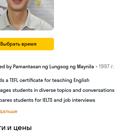
Выбрать время
•
1997 г.
ed by Pamantasan ng Lungsog ng Maynila
ds a TEFL certificate for teaching English
ages students in diverse topics and conversations
pares students for IELTS and job interviews
 дальше
ги и цены