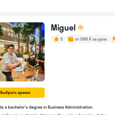
Miguel
5
от 3190 ₽ за урок
Выбрать время
ds a bachelor's degree in Business Administration