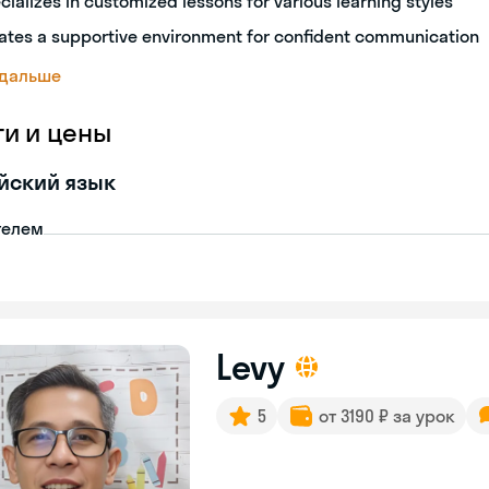
cializes in customized lessons for various learning styles
ates a supportive environment for confident communication
 дальше
ги и цены
йский язык
телем
Levy
5
от 3190 ₽ за урок