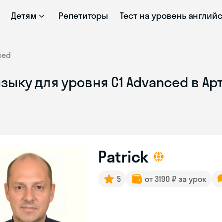
Детям
Репетиторы
Тест на уровень англий
ced
зыку для уровня C1 Advanced в А
Patrick
5
от 3190 ₽ за урок