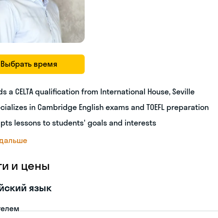
Выбрать время
ds a CELTA qualification from International House, Seville
cializes in Cambridge English exams and TOEFL preparation
pts lessons to students' goals and interests
 дальше
ги и цены
йский язык
телем